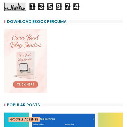
1
3
5
9
7
4
DOWNLOAD EBOOK PERCUMA
POPULAR POSTS
GOOGLE ADSENSE