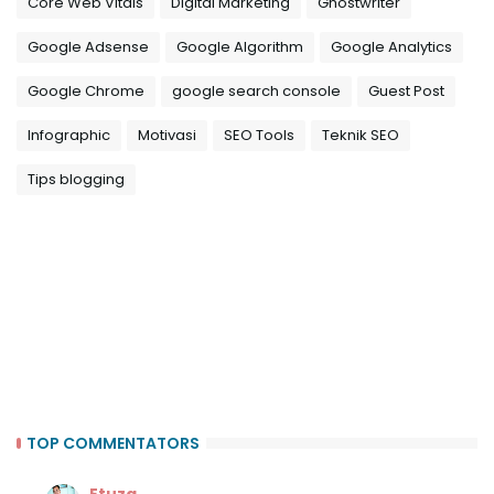
Core Web Vitals
Digital Marketing
Ghostwriter
Google Adsense
Google Algorithm
Google Analytics
Google Chrome
google search console
Guest Post
Infographic
Motivasi
SEO Tools
Teknik SEO
Tips blogging
TOP COMMENTATORS