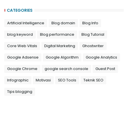
CATEGORIES
Artificial Intelligence
Blog domain
Blog Info
blog keyword
Blog performance
Blog Tutorial
Core Web Vitals
Digital Marketing
Ghostwriter
Google Adsense
Google Algorithm
Google Analytics
Google Chrome
google search console
Guest Post
Infographic
Motivasi
SEO Tools
Teknik SEO
Tips blogging