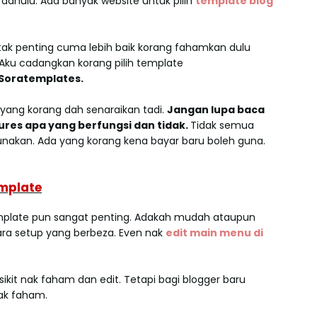
ahulu. Ada banyak website untuk pilih
template blog
tak penting cuma lebih baik korang fahamkan dulu
ku cadangkan korang pilih template
Soratemplates.
 yang korang dah senaraikan tadi.
Jangan lupa baca
tures apa yang berfungsi dan tidak.
Tidak semua
gunakan. Ada yang korang kena bayar baru boleh guna.
emplate
emplate pun sangat penting. Adakah mudah ataupun
ra setup yang berbeza. Even nak
edit main menu di
ikit nak faham dan edit. Tetapi bagi blogger baru
nak faham.