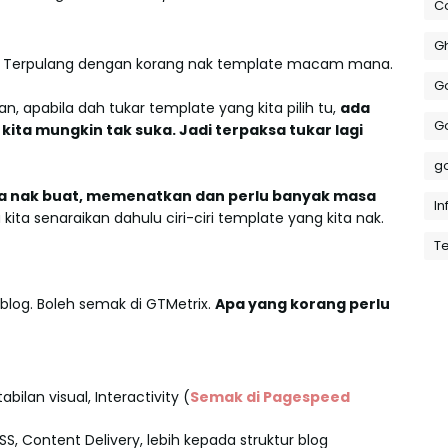
Co
Gh
ja. Terpulang dengan korang nak template macam mana.
G
an, apabila dah tukar template yang kita pilih tu,
ada
G
g kita mungkin tak suka. Jadi terpaksa tukar lagi
g
ja nak buat, memenatkan dan perlu banyak masa
In
kita senaraikan dahulu ciri-ciri template yang kita nak.
Te
log. Boleh semak di GTMetrix.
Apa yang korang perlu
ilan visual, Interactivity (
Semak di Pagespeed
S, Content Delivery, lebih kepada struktur blog