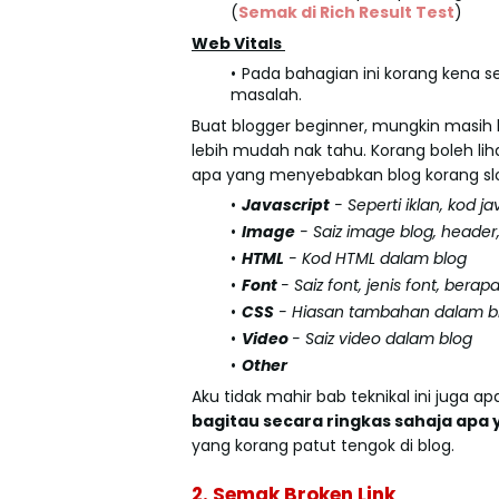
(
Semak di Rich Result Test
)
Web Vitals
Pada bahagian ini korang kena 
masalah.
Buat blogger beginner, mungkin masih
lebih mudah nak tahu. Korang boleh lih
apa yang menyebabkan blog korang sl
Javascript
- Seperti iklan, kod j
Image
- Saiz image blog, header
HTML
- Kod HTML dalam blog
Font
- Saiz font, jenis font, ber
CSS
- Hiasan tambahan dalam b
Video
- Saiz video dalam blog
Other
Aku tidak mahir bab teknikal ini juga 
bagitau secara ringkas sahaja apa
yang korang patut tengok di blog.
2. Semak Broken Link