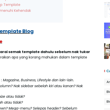
tup Template
Memenuhi Kehendak
Template Blog
e
arai semak template dahulu sebelum nak tukar
raikan apa yang korang mahukan dalam template
C
: Magazine, Business, Lifestyle dan lain-lain.
Ar
olumn? Nak sidebar sebelah kiri atau kanan? Nak
Bl
ze atau tidak?
B
h atau tidak?
own? Mega-menu? Selepas header? Sebelum