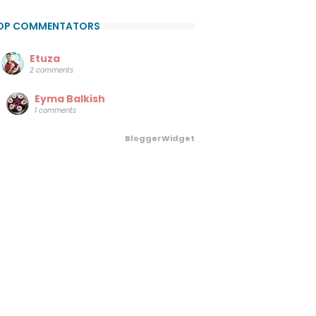
OP COMMENTATORS
Etuza
2 comments
Eyma Balkish
1 comments
BloggerWidget