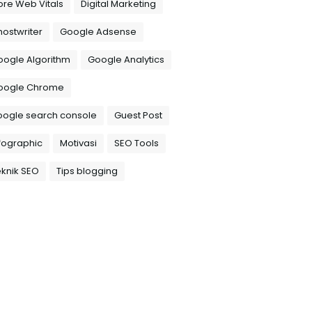
re Web Vitals
Digital Marketing
ostwriter
Google Adsense
oogle Algorithm
Google Analytics
oogle Chrome
oogle search console
Guest Post
fographic
Motivasi
SEO Tools
knik SEO
Tips blogging