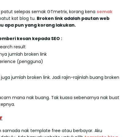
g patut selepas semak GTmetrix, korang kena
semak
atut kat blog tu.
Broken link adalah pautan web
au apa pun yang korang lakukan.
mberi kesan kepada SEO :
arch result
gnya jumlah broken link
erience (pengguna)
ga jumlah broken link. Jadi rajin-rajinlah buang broken
.
macam mana nak buang. Tak kuasa sebenarnya nak buat
stepnya.
r
n samada nak template free atau berbayar. Aku