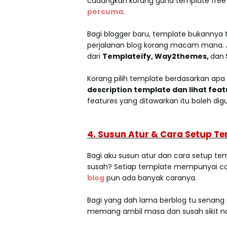
cadangkan korang guna template free d
percuma
.
Bagi blogger baru, template bukannya 
perjalanan blog korang macam mana. A
dari
Templateify, Way2themes,
dan
Korang pilih template berdasarkan apa
description template dan lihat fea
features yang ditawarkan itu boleh di
4. Susun Atur & Cara Setup T
Bagi aku susun atur dan cara setup t
susah? Setiap template mempunyai ca
blog
pun ada banyak caranya.
Bagi yang dah lama berblog tu senang s
memang ambil masa dan susah sikit 