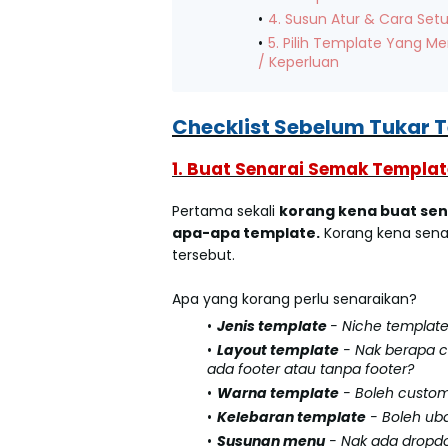
4. Susun Atur & Cara Se
5. Pilih Template Yang 
/ Keperluan
Checklist Sebelum Tukar 
1. Buat Senarai Semak Templat
Pertama sekali
korang kena buat sen
apa-apa template.
Korang kena sena
tersebut.
Apa yang korang perlu senaraikan?
Jenis template
- Niche template 
Layout template
- Nak berapa c
ada footer atau tanpa footer?
Warna template
- Boleh customi
Kelebaran template
- Boleh uba
Susunan menu
- Nak ada dropd