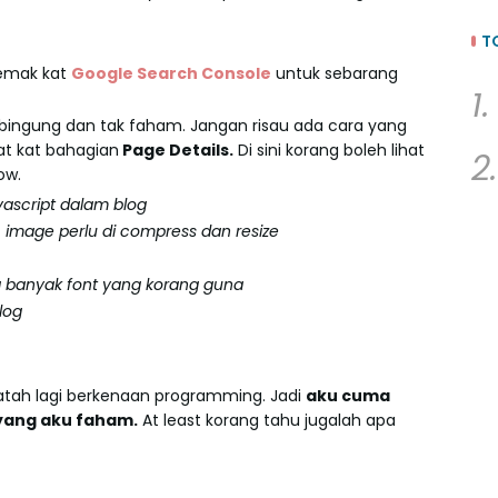
T
semak kat
Google Search Console
untuk sebarang
1.
 bingung dan tak faham. Jangan risau ada cara yang
at kat bahagian
Page Details.
Di sini korang boleh lihat
2.
ow.
avascript dalam blog
, image perlu di compress dan resize
apa banyak font yang korang guna
log
apatah lagi berkenaan programming. Jadi
aku cuma
 yang aku faham.
At least korang tahu jugalah apa