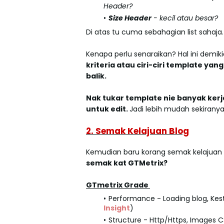
Header?
Size Header
- kecil atau besar?
Di atas tu cuma sebahagian list saha
Kenapa perlu senaraikan? Hal ini demiki
kriteria atau ciri-ciri template yan
balik.
Nak tukar template nie banyak ker
untuk edit.
Jadi lebih mudah sekiranya 
2. Semak Kelajuan Blog
Kemudian baru korang semak kelajuan b
semak kat GTMetrix?
GTmetrix Grade
Performance - Loading blog, Kestab
Insight
)
Structure - Http/Https, Images CS